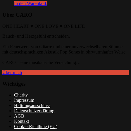
In den Warenkorb
Über CARÓ
ONE HEART ♥ ONE LOVE ♥ ONE LIFE
Bauch‐ und Herzgefühl entscheiden.
Ein Feuerwerk von Gitarre und einer unverwechselbaren Stimme
mit deutschsprachigen Akustik Pop Songs in ohrwurmhafter Weise.
CARÓ – eine musikalische Versuchung…
Über mich
Wichtiges
Charity
Impressum
Haftungsausschluss
Datenschutzerklärung
AGB
Kontakt
Cookie-Richtlinie (EU)