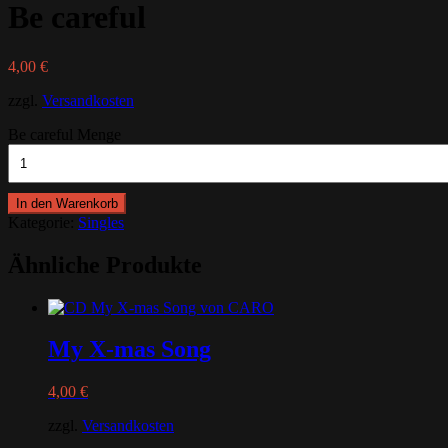
Be careful
4,00
€
zzgl.
Versandkosten
Be careful Menge
In den Warenkorb
Kategorie:
Singles
Ähnliche Produkte
My X-mas Song
4,00
€
zzgl.
Versandkosten