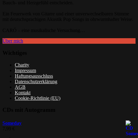
Bauch‐ und Herzgefühl entscheiden.
Ein Feuerwerk von Gitarre und einer unverwechselbaren Stimme
mit deutschsprachigen Akustik Pop Songs in ohrwurmhafter Weise.
CARÓ – eine musikalische Versuchung…
Über mich
Wichtiges
Charity
Impressum
Haftungsausschluss
Datenschutzerklärung
AGB
Kontakt
Cookie-Richtlinie (EU)
CDs mit Autogramm
Someday
7,99
€