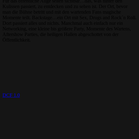
Für das öffentliche Auge selten sichtbar…das, was hinter den
Kulissen passiert, zu entdecken und zu sehen ist. Der Ort, bevor
man die Bühne betritt und mit den wartenden Fans magische
Momente teilt. Backstage…ein Ort mit Sex, Drugs and Rock´n Roll.
Dort passiert alles und nichts. Manchmal auch einfach nur ein
Networking, eine kleine bis größere Party, Momente des Wartens,
Aftershow Parties, die heiligen Hallen abgeschottet von der
Öffentlichkeit.
DCF 1.0